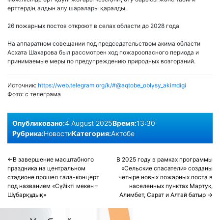
өрттердің алдын алу шаралары қаралды.
26 пожарных постов откроют в селах области до 2028 года
На аппаратном совещании под председательством акима области
Асхата Шахарова был рассмотрен ход пожароопасного периода и
принимаемые меры по предупреждению природных возгораний.
Источник:
https://web.telegram.org/k/#@aqtobe_oblysy_akimdigi
Фото:
с телеграма
Опубликовано:
4 August 2025
Время:
13:30
Рубрика:
Новости
Категория:
Актобе
Post
В завершение масштабного
В 2025 году в рамках программы
праздника на центральном
«Сельские спасатели» созданы
navigation
стадионе прошел гала-концерт
четыре новых пожарных поста в
под названием «Сүйікті мекен –
населенных пунктах Мартук,
Шұбарқұдық»
Алимбет, Сарат и Алтай батыр