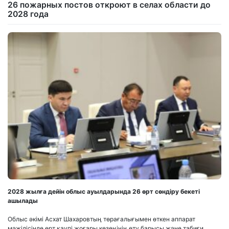
26 пожарных постов откроют в селах области до
2028 года
2028 жылға дейін облыс ауылдарында 26 өрт сөндіру бекеті
ашылады
Облыс әкімі Асхат Шахаровтың төрағалығымен өткен аппарат
мәжілісінде өрт қаупі жоғары кезеңінің өту барысы және табиғи