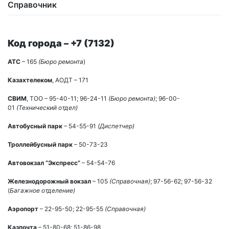
Справочник
Код города – +7 (7132)
АТС
– 165
(Бюро ремонта
)
Казахтелеком
, АОДТ – 171
СВИМ
, ТОО – 95-40-11; 96-24-11
(Бюро ремонта)
; 96-00-
01
(Технический отдел)
Автобусный парк
– 54-55-91
(Диспетчер)
Троллейбусный парк
– 50-73-23
Автовокзал “Экспресс”
– 54-54-76
Железнодорожный вокзал
– 105
(Справочная)
; 97-56-62; 97-56-32
(
Багажное отделение)
Аэропорт
– 22-95-50; 22-95-55
(Справочная)
Казпочта
– 51-80-68; 51-86-98