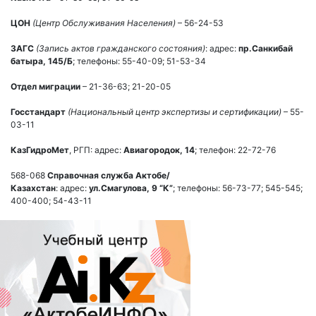
ЦОН
(Центр Обслуживания Населения)
– 56-24-53
ЗАГС
(Запись актов гражданского состояния)
: адрес:
пр.Санкибай
батыра, 145/Б
; телефоны: 55-40-09; 51-53-34
Отдел миграции
– 21-36-63; 21-20-05
Госстандарт
(Национальный центр экспертизы и сертификации)
– 55-
03-11
КазГидроМет
, РГП: адрес:
Авиагородок, 14
; телефон: 22-72-76
568-068
Справочная служба Актобе/
Казахстан
: адрес:
ул.Смагулова, 9 “К”
; телефоны: 56-73-77; 545-545;
400-400; 54-43-11