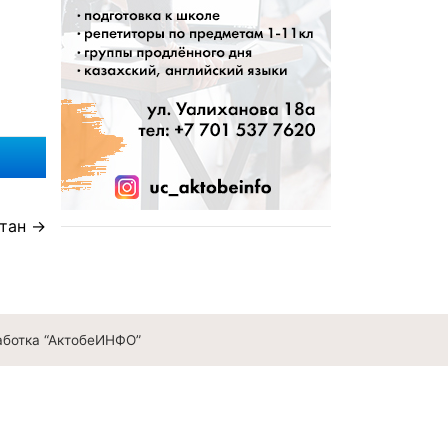
тан
аботка “АктобеИНФО”