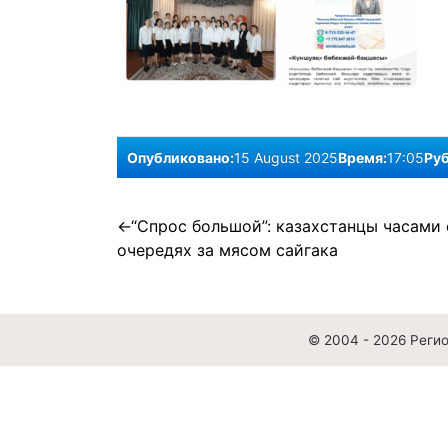
Опубликовано:
15 August 2025
Время:
17:05
Руб
Post
“Спрос большой”: казахстанцы часами 
очередях за мясом сайгака
navigation
© 2004 - 2026
Реги