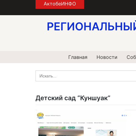
Skip
АктобеИНФО
to
content
РЕГИОНАЛЬНЫ
Главная
Новости
Соб
Search
for:
Детский сад “Куншуак”