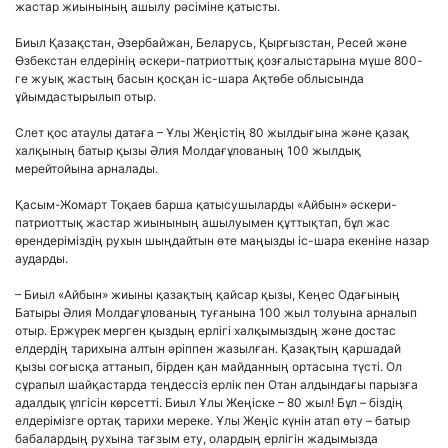
жастар жиынының ашылу рәсіміне қатысты.
Биыл Қазақстан, Әзербайжан, Беларусь, Қырғызстан, Ресей және
Өзбекстан елдерінің әскери-патриоттық қозғалыстарына мүше 800-
ге жуық жастың басын қосқан іс-шара Ақтөбе облысында
ұйымдастырылып отыр.
Слет қос атаулы датаға – Ұлы Жеңістің 80 жылдығына және қазақ
халқының батыр қызы Әлия Молдағұлованың 100 жылдық
мерейтойына арналады.
Қасым-Жомарт Тоқаев барша қатысушыларды «Айбын» әскери-
патриоттық жастар жиынының ашылуымен құттықтап, бұл жас
өрендеріміздің рухын шыңдайтын өте маңызды іс-шара екеніне назар
аударды.
– Биыл «Айбын» жиыны қазақтың қайсар қызы, Кеңес Одағының
Батыры Әлия Молдағұлованың туғанына 100 жыл толуына арналып
отыр. Ержүрек мерген қыздың ерлігі халқымыздың және достас
елдердің тарихына алтын әріппен жазылған. Қазақтың қаршадай
қызы соғысқа аттанып, бірден қан майданның ортасына түсті. Ол
сұрапыл шайқастарда теңдессіз ерлік пен Отан алдындағы парызға
адалдық үлгісін көрсетті. Биыл Ұлы Жеңіске – 80 жыл! Бұл – біздің
елдерімізге ортақ тарихи мереке. Ұлы Жеңіс күнін атап өту – батыр
бабалардың рухына тағзым ету, олардың ерлігін жадымызда