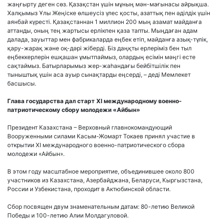
жаңғырту деген сөз. Қазақстан үшін мұның мән-мағынасы айрықша.
Халқымыз Ұлы Жеңіске өлшеусіз үлес қосты, азаттық пен әділдік үшін
аянбай күресті. Қазақстаннан 1 миллион 200 мың азамат майданға
аттанды, оның тең жартысы ерлікпен қаза тапты. Мыңдаған адам
далада, зауыттар мен фабрикаларда еңбек етіп, майданға азық-түлік,
қару-жарақ және оқ-дәрі жіберді. Біз даңқты ерлеріміз бен тыл
еңбеккерлерін ешқашан ұмытпаймыз, олардың есімін мәңгі есте
сақтаймыз. Батырларымыз жер-жаһандағы бейбітшілік пен
тыныштық үшін аса ауыр сынақтарды еңсерді, – деді Мемлекет
басшысы.
Глава государства дал старт XI международному военно-
патриотическому сбору молодежи «Айбын»
Президент Казахстана – Верховный главнокомандующий
Вооруженными силами Касым-Жомарт Токаев принял участие в
открытии XI международного военно-патриотического сбора
молодежи «Айбын».
В этом году масштабное мероприятие, объединившее около 800
участников из Казахстана, Азербайджана, Беларуси, Кыргызстана,
России и Узбекистана, проходит в Актюбинской области.
Сбор посвящен двум знаменательным датам: 80-летию Великой
Победы и 100-летию Алии Молдагуловой.