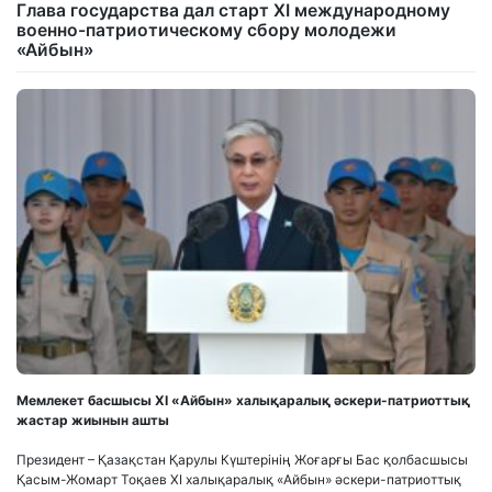
Глава государства дал старт XI международному
военно-патриотическому сбору молодежи
«Айбын»
Мемлекет басшысы XI «Айбын» халықаралық әскери-патриоттық
жастар жиынын ашты
Президент – Қазақстан Қарулы Күштерінің Жоғарғы Бас қолбасшысы
Қасым-Жомарт Тоқаев XI халықаралық «Айбын» әскери-патриоттық