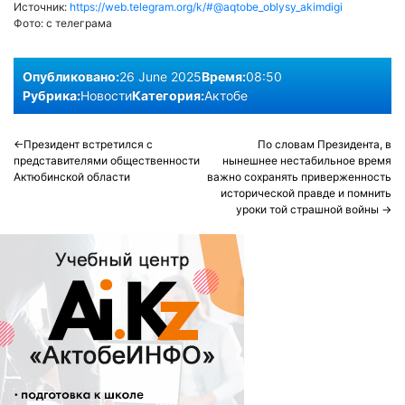
Источник:
https://web.telegram.org/k/#@aqtobe_oblysy_akimdigi
Фото:
с телеграма
Опубликовано:
26 June 2025
Время:
08:50
Рубрика:
Новости
Категория:
Актобе
Post
Президент встретился с
По словам Президента, в
представителями общественности
нынешнее нестабильное время
navigation
Актюбинской области
важно сохранять приверженность
исторической правде и помнить
уроки той страшной войны