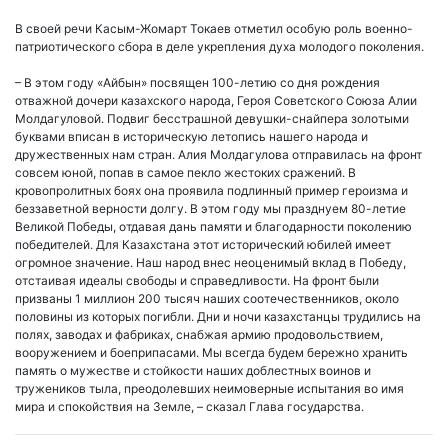
В своей речи Касым-Жомарт Токаев отметил особую роль военно-
патриотического сбора в деле укрепления духа молодого поколения.
– В этом году «Айбын» посвящен 100-летию со дня рождения
отважной дочери казахского народа, Героя Советского Союза Алии
Молдагуловой. Подвиг бесстрашной девушки-снайпера золотыми
буквами вписан в историческую летопись нашего народа и
дружественных нам стран. Алия Молдагулова отправилась на фронт
совсем юной, попав в самое пекло жестоких сражений. В
кровопролитных боях она проявила подлинный пример героизма и
беззаветной верности долгу. В этом году мы празднуем 80-летие
Великой Победы, отдавая дань памяти и благодарности поколению
победителей. Для Казахстана этот исторический юбилей имеет
огромное значение. Наш народ внес неоценимый вклад в Победу,
отстаивая идеалы свободы и справедливости. На фронт были
призваны 1 миллион 200 тысяч наших соотечественников, около
половины из которых погибли. Дни и ночи казахстанцы трудились на
полях, заводах и фабриках, снабжая армию продовольствием,
вооружением и боеприпасами. Мы всегда будем бережно хранить
память о мужестве и стойкости наших доблестных воинов и
тружеников тыла, преодолевших неимоверные испытания во имя
мира и спокойствия на Земле, – сказал Глава государства.