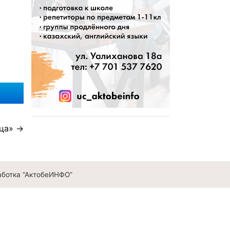
ца»
аботка “АктобеИНФО”