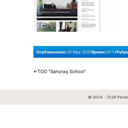
Опубликовано:
26 May 2025
Время:
09:14
Рубри
Post
ТОО “Sanuraq School”
navigation
© 2004 - 2026
Реги