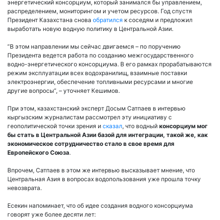
энергетический консорциум, который занимался бы управлением,
распределением, мониторингом и учетом ресурсов. Год спустя
Президент Казахстана снова
обратился
к соседям и предложил
выработать новую водную политику в Центральной Азии.
“В этом направлении мы сейчас двигаемся – по поручению
Президента ведется работа по созданию межгосударственного
водно-энергетического консорциума. В его рамках прорабатываются
режим эксплуатации всех водохранилищ, взаимные поставки
электроэнергии, обеспечение топливными ресурсами и многие
другие вопросы”, – уточняет Кешимов.
При этом, казахстанский эксперт Досым Сатпаев в интервью
кыргызским журналистам рассмотрел эту инициативу с
геополитической точки зрения и
сказал
, что водный
консорциум мог
бы стать в Центральной Азии базой для интеграции, такой же, как
экономическое сотрудничество стало в свое время для
Европейского Союза
.
Впрочем, Сатпаев в этом же интервью высказывает мнение, что
Центральная Азия в вопросах водопользования уже прошла точку
невозврата.
Есекин напоминает, что об идее создания водного консорциума
говорят уже более десяти лет: