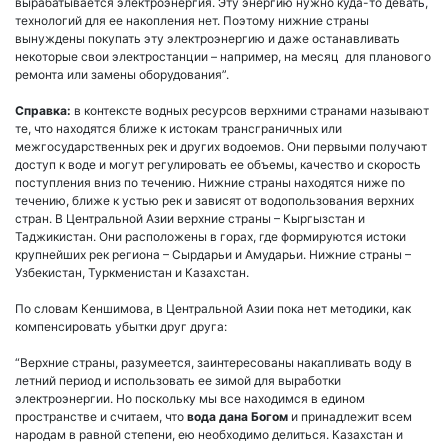
вырабатывается электроэнергия. Эту энергию нужно куда-то девать,
технологий для ее накопления нет. Поэтому нижние страны
вынуждены покупать эту электроэнергию и даже останавливать
некоторые свои электростанции – например, на месяц для планового
ремонта или замены оборудования”.
Справка:
в контексте водных ресурсов верхними странами называют
те, что находятся ближе к истокам трансграничных или
межгосударственных рек и других водоемов. Они первыми получают
доступ к воде и могут регулировать ее объемы, качество и скорость
поступления вниз по течению. Нижние страны находятся ниже по
течению, ближе к устью рек и зависят от водопользования верхних
стран. В Центральной Азии верхние страны – Кыргызстан и
Таджикистан. Они расположены в горах, где формируются истоки
крупнейших рек региона – Сырдарьи и Амударьи. Нижние страны –
Узбекистан, Туркменистан и Казахстан.
По словам Кеншимова, в Центральной Азии пока нет методики, как
компенсировать убытки друг друга:
“Верхние страны, разумеется, заинтересованы накапливать воду в
летний период и использовать ее зимой для выработки
электроэнергии. Но поскольку мы все находимся в едином
пространстве и считаем, что
вода дана Богом
и принадлежит всем
народам в равной степени, ею необходимо делиться. Казахстан и