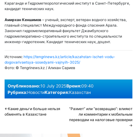
Караганде и Гидрометеорологический институт в Санкт-Петербурге,
кандидат технических наук.
Амирхан Кеншимов
– ученый, эксперт, ветеран водного хозяйства,
главный специалист Международного фонда спасения Арала.
Закончил гидромелиоративный факультет Джамбулского
гидромелиоративно-строительного института по специальности
инженер-гидротехник. Кандидат технических наук, доцент.
Источник:
https://tengrinews.kz/article/kazahstan-ischet-vodu-
dogovarivaetsya-sosedyami-vajnyih-3025/
Фото:
©️ Tengrinews.kz / Алихан Сариев
Опубликовано:
10 July 2025
Время:
09:40
Рубрика:
Новости
Категория:
Казахстан
Post
Какие деньги больше нельзя
“Рахмет“ или “возвращаю“: влияют
обменять в Казахстане
ли комментарии к мобильным
navigation
переводам на налоговые проверки