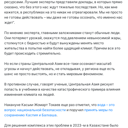
ресурсами. Лучшие эксперты представили доклады, в которых прямо
сказано, что без этого нас ждут тяжелые последствия. Но, как мне
кажется, в республиках на это никак не отреагировали. Мы не просто
не готовы действовать – мы даже не готовы осознать, что именно нас
ждет”.
По мнению эксперта, главными заложниками станут обычные люди.
Они потеряют урожай, окажутся под давлением невыносимой жары,
столкнутся с бедностью и будут вынуждены менять место
жительства в попытке найти более щадящий климат. Причем все это
будет происходить стремительно.
Но если страны Центральной Азии все-таки осознают масштаб
угрозы и начнут действовать, не откладывая, у региона еще есть
шанс не просто выстоять, но и стать мировым феноменом.
В противном случае, говорят ученые, Центральная Азия рискует
попасть в учебники в качестве катастрофического примера влияния
изменения климата на людей.
Накануне Касым-Жомарт Токаев еще раз отметил, что
вода – это
вопрос национальной безопасности
и поручил
принять меры по
сохранению Каспия и Балхаша
.
Для решения комплекса этих проблем в 2023-м в Казахстане было