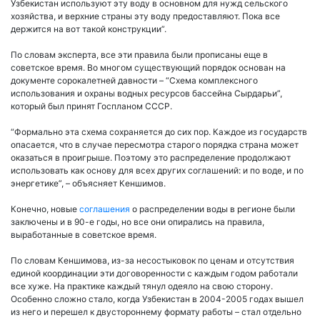
Узбекистан используют эту воду в основном для нужд сельского
хозяйства, и верхние страны эту воду предоставляют. Пока все
держится на вот такой конструкции”.
По словам эксперта, все эти правила были прописаны еще в
советское время. Во многом существующий порядок основан на
документе сорокалетней давности – “Схема комплексного
использования и охраны водных ресурсов бассейна Сырдарьи”,
который был принят Госпланом СССР.
“Формально эта схема сохраняется до сих пор. Каждое из государств
опасается, что в случае пересмотра старого порядка страна может
оказаться в проигрыше. Поэтому это распределение продолжают
использовать как основу для всех других соглашений: и по воде, и по
энергетике”, – объясняет Кеншимов.
Конечно, новые
соглашения
о распределении воды в регионе были
заключены и в 90-е годы, но все они опирались на правила,
выработанные в советское время.
По словам Кеншимова, из-за несостыковок по ценам и отсутствия
единой координации эти договоренности с каждым годом работали
все хуже. На практике каждый тянул одеяло на свою сторону.
Особенно сложно стало, когда Узбекистан в 2004-2005 годах вышел
из него и перешел к двустороннему формату работы – стал отдельно