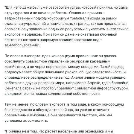
“Для него даже был уже разработан устав, который приняли, но сама
структура так и не начала работать. Основная причина –
ведомственный подход: консорциум требовал выхода за рамки
отдельных учреждений и национальных границ, так как предполагал
совместное управление водными ресурсами с участием энергетиков,
экологов и водников. При этом он даже не охватывал ключевой
сектор, от которого напрямую зависит состояние вод –
землепользование”.
По словам эксперта, идея консорциума правильная: он должен
обеспечить совместное управление ресурсами как единым
хозяйством, а не через переговоры между соседями. Такой подход
подразумевает общее понимание рисков, общую ответственность и
справедливое распределение выгод. Аналогичные модели успешно
работают в других регионах мира, например в Африке, где в бассейне
Сенегала страны не просто управляют совместной инфраструктурой,
а владеют ею на правах коллективной собственности.
Тем не менее, по словам эксперта, в том виде, в каком консорциум
был предложен и обсуждается сейчас, он уже не отвечает
современным вызовам, а они развиваются быстрее, чем мы
успеваем их осмыслить.
“Причина не в том, что растет население или экономика и мы