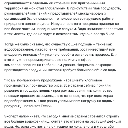
ограничивается отдельными странами или приграничными
территориями – он стал глобальным. В присутствии глав государств,
руководителей компаний и представителей международных
организаций было показано, что человечество нарушило работу
природного водного цикла. Нарушение этого процесса приводит ко
все более частым наводнениям и засухам. Вода начинает появляться
в тех местах, где ее не ждут, и исчезает там, где она всегда была.
Тогда же было сказано, что существующие подходы – такие как
водосбережение, ужесточение требований, рост инвестиций или
внедрение инноваций – уже не способны остановить процесс. Для
этого нужно пересматривать всю политику в сфере
землепользования на глобальном уровне. Например, сокращать
производство продукции, которая требует большого объема воды.
“Но мы по-прежнему продолжаем наращивать хлопковое
производство, производство риса. Все страны сейчас приняли
решение в государственных программах увеличить количество
площади орошаемых земель, а это означает, что при всех мерах
водосбережения мы все равно увеличиваем нагрузку на водные
ресурсы”, – поясняет Есекин.
Эксперт напоминает, что сегодня многие страны стремятся строить
все больше водохранилищ, считая это ответом на растущий дефицит
воды. Но, если смотреть на ситуацию не локально, а в масштабе