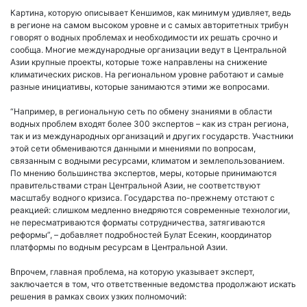
Картина, которую описывает Кеншимов, как минимум удивляет, ведь
в регионе на самом высоком уровне и с самых авторитетных трибун
говорят о водных проблемах и необходимости их решать срочно и
сообща. Многие международные организации ведут в Центральной
Азии крупные проекты, которые тоже направлены на снижение
климатических рисков. На региональном уровне работают и самые
разные инициативы, которые занимаются этими же вопросами.
“Например, в региональную сеть по обмену знаниями в области
водных проблем входят более 300 экспертов – как из стран региона,
так и из международных организаций и других государств. Участники
этой сети обмениваются данными и мнениями по вопросам,
связанным с водными ресурсами, климатом и землепользованием.
По мнению большинства экспертов, меры, которые принимаются
правительствами стран Центральной Азии, не соответствуют
масштабу водного кризиса. Государства по-прежнему отстают с
реакцией: слишком медленно внедряются современные технологии,
не пересматриваются форматы сотрудничества, затягиваются
реформы”, – добавляет подробностей Булат Есекин, координатор
платформы по водным ресурсам в Центральной Азии.
Впрочем, главная проблема, на которую указывает эксперт,
заключается в том, что ответственные ведомства продолжают искать
решения в рамках своих узких полномочий: