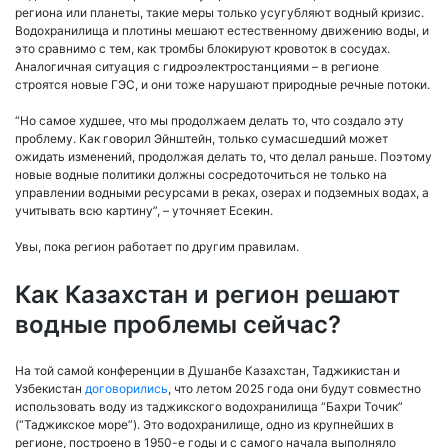
региона или планеты, такие меры только усугубляют водный кризис.
Водохранилища и плотины мешают естественному движению воды, и
это сравнимо с тем, как тромбы блокируют кровоток в сосудах.
Аналогичная ситуация с гидроэлектростанциями – в регионе
строятся новые ГЭС, и они тоже нарушают природные речные потоки.
“Но самое худшее, что мы продолжаем делать то, что создало эту
проблему. Как говорил Эйнштейн, только сумасшедший может
ожидать изменений, продолжая делать то, что делал раньше. Поэтому
новые водные политики должны сосредоточиться не только на
управлении водными ресурсами в реках, озерах и подземных водах, а
учитывать всю картину”, – уточняет Есекин.
Увы, пока регион работает по другим правилам.
Как Казахстан и регион решают
водные проблемы сейчас?
На той самой конференции в Душанбе Казахстан, Таджикистан и
Узбекистан
договорились
, что летом 2025 года они будут совместно
использовать воду из таджикского водохранилища “Бахри Точик”
(“Таджикское море”). Это водохранилище, одно из крупнейших в
регионе, построено в 1950-е годы и с самого начала выполняло