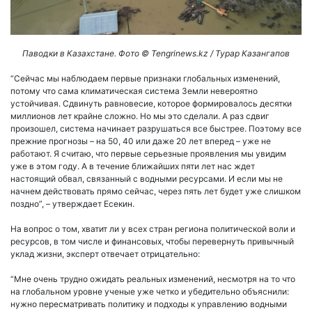
Паводки в Казахстане. Фото ©️ Tengrinews.kz / Турар Казангапов
“Сейчас мы наблюдаем первые признаки глобальных изменений,
потому что сама климатическая система Земли невероятно
устойчивая. Сдвинуть равновесие, которое формировалось десятки
миллионов лет крайне сложно. Но мы это сделали. А раз сдвиг
произошел, система начинает разрушаться все быстрее. Поэтому все
прежние прогнозы – на 50, 40 или даже 20 лет вперед – уже не
работают. Я считаю, что первые серьезные проявления мы увидим
уже в этом году. А в течение ближайших пяти лет нас ждет
настоящий обвал, связанный с водными ресурсами. И если мы не
начнем действовать прямо сейчас, через пять лет будет уже слишком
поздно”, – утверждает Есекин.
На вопрос о том, хватит ли у всех стран региона политической воли и
ресурсов, в том числе и финансовых, чтобы перевернуть привычный
уклад жизни, эксперт отвечает отрицательно:
“Мне очень трудно ожидать реальных изменений, несмотря на то что
на глобальном уровне ученые уже четко и убедительно объяснили:
нужно пересматривать политику и подходы к управлению водными