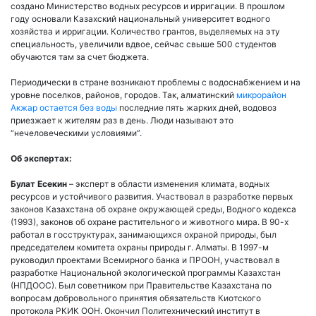
создано Министерство водных ресурсов и ирригации. В прошлом
году основали Казахский национальный университет водного
хозяйства и ирригации. Количество грантов, выделяемых на эту
специальность, увеличили вдвое, сейчас свыше 500 студентов
обучаются там за счет бюджета.
Периодически в стране возникают проблемы с водоснабжением и на
уровне поселков, районов, городов. Так, алматинский
микрорайон
Акжар остается без воды
последние пять жарких дней, водовоз
приезжает к жителям раз в день. Люди называют это
“нечеловеческими условиями”.
Об экспертах:
Булат Есекин
– эксперт в области изменения климата, водных
ресурсов и устойчивого развития. Участвовал в разработке первых
законов Казахстана об охране окружающей среды, Водного кодекса
(1993), законов об охране растительного и животного мира. В 90-х
работал в госструктурах, занимающихся охраной природы, был
председателем комитета охраны природы г. Алматы. В 1997-м
руководил проектами Всемирного банка и ПРООН, участвовал в
разработке Национальной экологической программы Казахстан
(НПДООС). Был советником при Правительстве Казахстана по
вопросам добровольного принятия обязательств Киотского
протокола РКИК ООН. Окончил Политехнический институт в