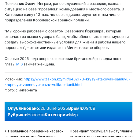
Полковник Филип Ингрэм, ранее служивший в разведке, назвал
ситуацию на базе “провалом” командования и местного совета. В
Каттерике живут 13 тыс. человек и дислоцируются в том числе
подразделения Королевской военной полиции.
“Мы срочно работаем с советом Северного Йоркшира , который
отвечает за вывоз мусора с базы, чтобы обеспечить вывоз мусора и
создать высококачественные условия для жизни и работы нашего
персонала”, – ответили изданию в Министерстве обороны.
Осенью 2025 года впервые в истории британской разведки пост
главы
MI6
займет женщина.
Источник:
https://www.zakon.kz/mir/6482173-krysy-atakovali-samuyu-
krupnuyu-voennuyu-bazu-velikobritanii.html
Фото:
с интернета
Опубликовано:
26 June 2025
Время:
09:09
Рубрика:
Новости
Категория:
Мир
Post
Необычное поведение касаток
Президент послушал выступление
удалось заметить благодаря
детского военно-патриотического