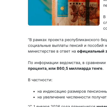
п
В
с
с
“В рамках проекта республиканского бю
социальные выплаты пенсий и пособий н
министерстве в ответ на
официальный 
По информации ведомства, в сравнении
процента, или 860,5 миллиарда тенге
.
В частности:
на индексацию размеров пенсионных
на увеличение численности получат
“С 1 января 2026 года планируется
инде