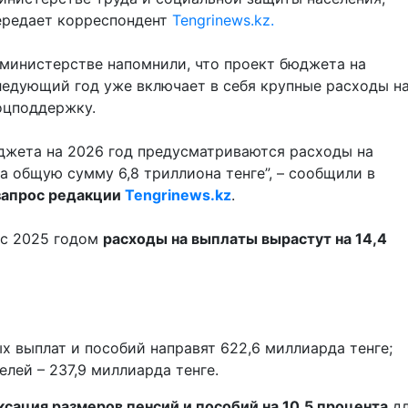
ередает корреспондент
Tengrinews.kz.
 министерстве напомнили, что проект бюджета на
ледующий год уже включает в себя крупные расходы н
оцподдержку.
джета на 2026 год предусматриваются расходы на
а общую сумму 6,8 триллиона тенге”, – сообщили в
запрос редакции
Tengrinews.kz
.
 с 2025 годом
расходы на выплаты вырастут на 14,4
 выплат и пособий направят 622,6 миллиарда тенге;
елей – 237,9 миллиарда тенге.
ксация размеров пенсий и пособий на 10,5 процента
дл