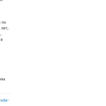
 по
лет,
,
 а
иях
ruda-