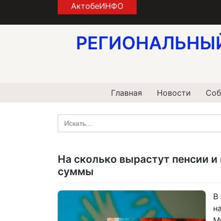
Skip
АктобеИНФО
to
content
РЕГИОНАЛЬНЫ
Главная
Новости
Соб
Search
for:
На сколько вырастут пенсии и
суммы
В
н
М