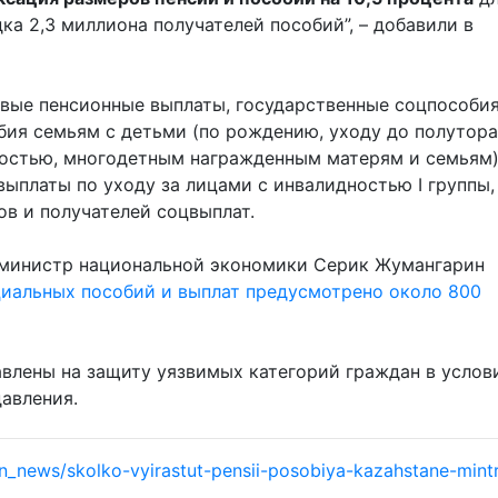
ка 2,3 миллиона получателей пособий”, – добавили в
вые пенсионные выплаты, государственные соцпособия
бия семьям с детьми (по рождению, уходу до полутора 
ностью, многодетным награжденным матерям и семьям)
ыплаты по уходу за лицами с инвалидностью І группы,
ов и получателей соцвыплат.
 министр национальной экономики Серик Жумангарин
циальных пособий и выплат предусмотрено около 800
влены на защиту уязвимых категорий граждан в услов
авления.
an_news/skolko-vyirastut-pensii-posobiya-kazahstane-mint