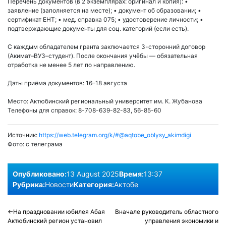
Перечень документов (в 2 экземплярах: оригинал и копия): •
заявление (заполняется на месте); • документ об образовании; •
сертификат ЕНТ; • мед. справка 075; • удостоверение личности; •
подтверждающие документы для соц. категорий (если есть).
С каждым обладателем гранта заключается 3-сторонний договор
(Акимат–ВУЗ–студент). После окончания учёбы — обязательная
отработка не менее 5 лет по направлению.
Даты приёма документов: 16–18 августа
Место: Актюбинский региональный университет им. К. Жубанова
Телефоны для справок: 8-708-639-82-83, 56-85-60
Источник:
https://web.telegram.org/k/#@aqtobe_oblysy_akimdigi
Фото:
с телеграма
Опубликовано:
13 August 2025
Время:
13:37
Рубрика:
Новости
Категория:
Актобе
Post
На праздновании юбилея Абая
Вначале руководитель областного
Актюбинский регион установил
управления экономики и