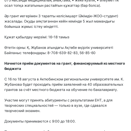
075 нысанды медициналық анықтама; • жеке куәлік; • әлеуметтік
осал топқа жататынын растайтын құжаттар (бар болса).
Әр грант иегерімен 3 тарапты келісімшарт (Әкімдік–ЖОО–студент)
жасалады. Оқуды аяқтағаннан кейін кемінде 5 жыл мамандығы
бойынша жұмыс істеу міндетті.
Құжат қабылдау мерзімі: 16–18 тамыз
Өтетін орны: Қ. Жұбанов атындағы Ақтөбе өңірлік университеті
Байланыс телефондары: 8-708-639-82-83, 56-85-60
Начнется приём документов на грант, финансируемый из местного
бюджета
С 16 по 18 августа в Актюбинском региональном университете им. К.
Жубанова будет проходить приём заявлений на 40 образовательных
грантов за счёт местного бюджета на обучение по бакалавриату.
Участие могут принять абитуриенты с результатами ЕНТ, а для
творческих специальностей — только в вузе, где сдавался
творческий экзамен.
Документы принимаются с 9:00 до 18:00.