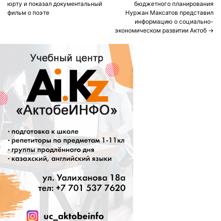
navigation
юрту и показал документальный
бюджетного планирования
фильм о поэте
Нуржан Максатов представил
информацию о социально-
экономическом развитии Актоб