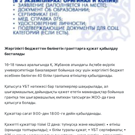
Жергілікті бюджеттен бөлінетін гранттарға құжат қабылдау
басталады
16–18 тамыз аралығында Қ. Жұбанов атындағы Ақтөбе өңірлік
университетінде бакалавриат бойынша оқу үшін жергілікті бюджет
есебінен бөлінген 40 білім грантына өтініштер қабылданады.
Қатысуға ҰБТ нәтижесі бар талапкерлер шақырылады, ал
шығармашылық дайындықты қажет ететін мамандықтар бойынша
грантқа тек шығармашылық емтихан тапсырған ЖОО-да ғана
қатысуға болады.
Құжаттар сағат 9:00-ден 18:00-ге дейін қабылданады.
Қажетті құжаттар тізімі (2 дана: түпнұсқа және көшірме): • өтініш
(орнында толтырылады); • білім туралы құжат; • ҰБТ сертификаты; •