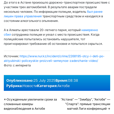
До этого в Астане произошло дорожно-транспортное происшествие с
участием трех автомобилей. В результате аварии пострадали
несколько человек. По информации полиции, водитель
был ранее
лишен права управления
транспортным средством и находился в
состоянии алкогольного опьянения.
А в Алматы арестовали 20-летнего парня, который
намеренно
сбил
сотрудника полиции и уехал с места происшествия. Когда
полицейские попытались остановить нарушителя, тот
проигнорировал требование об остановке и попытался скрыться.
Источник:
https://www.nur.kz/incident/crime/2268195-otcy-i-deti-po-
aktyubinski-policeyskie-proizveli-semeynoe-zaderzhanie-video/
Фото:
с интернета
Опубликовано:
25 July 2025
Время:
08:38
Рубрика:
Новости
Категория:
Актобе
Post
Осужденным увеличили сроки за
“Астана” — “Зимбру”, “Актобе” —
сломанные камеры
“Спарта”: прямые трансляции
navigation
видеонаблюдения в Актобе
матчей Лиги конференций