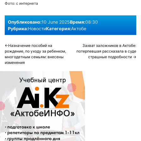
Фото:
с интернета
Опубликовано:
10 June 2025
Время:
08:30
Рубрика:
Новости
Категория:
Актобе
Post
Назначение пособий на
Захват заложников в Актобе:
рождение, по уходу за ребенком,
потерпевшая рассказала в суде
navigation
многодетным семьям: внесены
страшные подробности
изменения