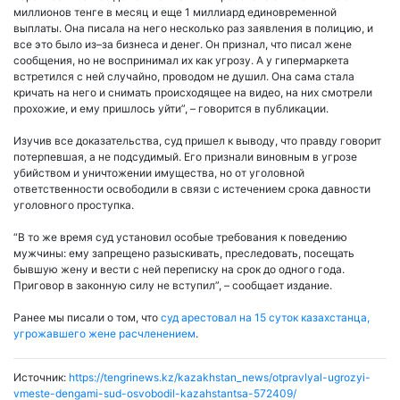
миллионов тенге в месяц и еще 1 миллиард единовременной
выплаты. Она писала на него несколько раз заявления в полицию, и
все это было из–за бизнеса и денег. Он признал, что писал жене
сообщения, но не воспринимал их как угрозу. А у гипермаркета
встретился с ней случайно, проводом не душил. Она сама стала
кричать на него и снимать происходящее на видео, на них смотрели
прохожие, и ему пришлось уйти”, – говорится в публикации.
Изучив все доказательства, суд пришел к выводу, что правду говорит
потерпевшая, а не подсудимый. Его признали виновным в угрозе
убийством и уничтожении имущества, но от уголовной
ответственности освободили в связи с истечением срока давности
уголовного проступка.
“В то же время суд установил особые требования к поведению
мужчины: ему запрещено разыскивать, преследовать, посещать
бывшую жену и вести с ней переписку на срок до одного года.
Приговор в законную силу не вступил”, – сообщает издание.
Ранее мы писали о том, что
суд арестовал на 15 суток казахстанца,
угрожавшего жене расчленением
.
Источник:
https://tengrinews.kz/kazakhstan_news/otpravlyal-ugrozyi-
vmeste-dengami-sud-osvobodil-kazahstantsa-572409/