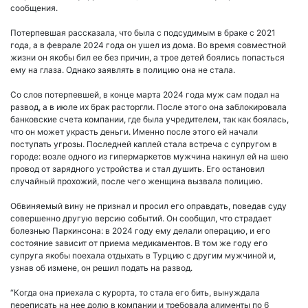
сообщения.
Потерпевшая рассказала, что была с подсудимым в браке с 2021
года, а в феврале 2024 года он ушел из дома. Во время совместной
жизни он якобы бил ее без причин, а трое детей боялись попасться
ему на глаза. Однако заявлять в полицию она не стала.
Со слов потерпевшей, в конце марта 2024 года муж сам подал на
развод, а в июле их брак расторгли. После этого она заблокировала
банковские счета компании, где была учредителем, так как боялась,
что он может украсть деньги. Именно после этого ей начали
поступать угрозы. Последней каплей стала встреча с супругом в
городе: возле одного из гипермаркетов мужчина накинул ей на шею
провод от зарядного устройства и стал душить. Его остановил
случайный прохожий, после чего женщина вызвала полицию.
Обвиняемый вину не признал и просил его оправдать, поведав суду
совершенно другую версию событий. Он сообщил, что страдает
болезнью Паркинсона: в 2024 году ему делали операцию, и его
состояние зависит от приема медикаментов. В том же году его
супруга якобы поехала отдыхать в Турцию с другим мужчиной и,
узнав об измене, он решил подать на развод.
“Когда она приехала с курорта, то стала его бить, вынуждала
переписать на нее долю в компании и требовала алименты по 6