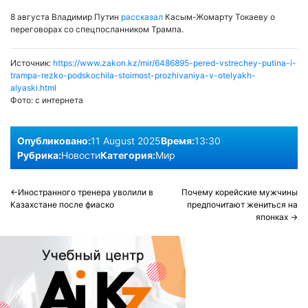
8 августа Владимир Путин
рассказал
Касым-Жомарту Токаеву о
переговорах со спецпосланником Трампа.
Источник:
https://www.zakon.kz/mir/6486895-pered-vstrechey-putina-i-
trampa-rezko-podskochila-stoimost-prozhivaniya-v-otelyakh-
alyaski.html
Фото:
с интернета
Опубликовано:
11 August 2025
Время:
13:30
Рубрика:
Новости
Категория:
Мир
Post
Иностранного тренера уволили в
Почему корейские мужчины
Казахстане после фиаско
предпочитают жениться на
navigation
японках