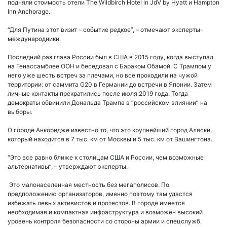
подняли стоимость отели The Wildbirch Hotel in JdV by Hyatt и Hampton
Inn Anchorage.
“Для Путина этот визит – событие редкое”, – отмечают эксперты-
международники.
Последний раз глава России был в США в 2015 году, когда выступал
на Генассамблее ООН и беседовал с Бараком Обамой. С Трампом у
него уже шесть встреч за плечами, но все проходили на чужой
территории: от саммита G20 в Германии до встречи в Японии. Затем
личные контакты прекратились после июля 2019 года. Тогда
демократы обвинили Дональда Трампа в “российском влиянии” на
выборы.
О городе Анкоридже известно то, что это крупнейший город Аляски,
который находится в 7 тыс. км от Москвы и 5 тыс. км от Вашингтона.
“Это все равно ближе к столицам США и России, чем возможные
альтернативы”, – утверждают эксперты.
Это малонаселенная местность без мегаполисов. По
предположению организаторов, именно поэтому там удастся
избежать левых активистов и протестов. В городе имеется
необходимая и компактная инфраструктура и возможен высокий
уровень контроля безопасности со стороны армии и спецслужб.