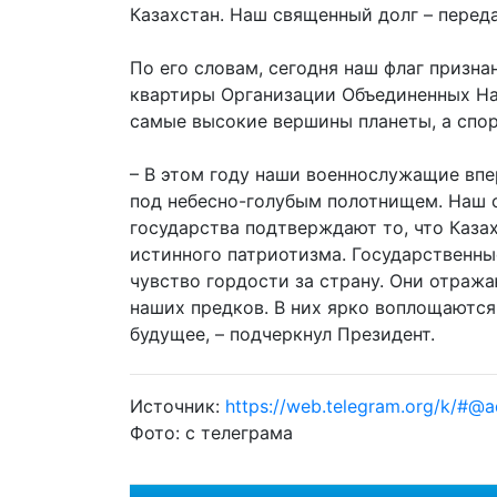
Казахстан. Наш священный долг – переда
По его словам, сегодня наш флаг призн
квартиры Организации Объединенных На
самые высокие вершины планеты, а спор
– В этом году наши военнослужащие вп
под небесно-голубым полотнищем. Наш с
государства подтверждают то, что Казах
истинного патриотизма. Государственн
чувство гордости за страну. Они отража
наших предков. В них ярко воплощаются
будущее, – подчеркнул Президент.
Источник:
https://web.telegram.org/k/#@a
Фото:
с телеграма