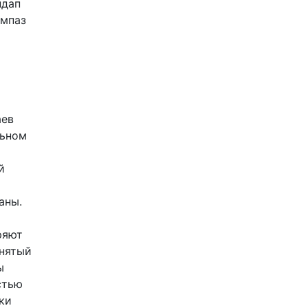
ндап
ампаз
аев
льном
й
аны.
ряют
днятый
ы
стью
ки