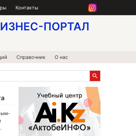
еры
Контакты
ИЗНЕС-ПОРТАЛ
ций
Справочник
О нас
Search Button
га
сым-
ы
.