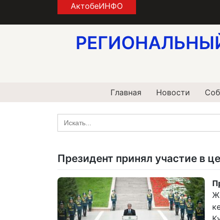
Skip
АктобеИНФО
to
content
РЕГИОНАЛЬНЫ
Главная
Новости
Соб
Search
for:
Президент принял участие в ц
П
Ж
к
Қ