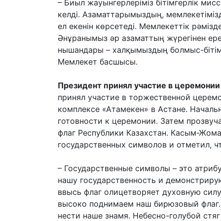
– Биыл жауынгерлеріміз бітімгерлік ми
келді. Азаматтарымыздың, мемлекетімізд
ел екенін көрсетеді. Мемлекеттік рәміз
Әнұранымыз әр азаматтың жүрегінен ерек
нышандары – халқымыздың болмыс-бітімі
Мемлекет басшысы.
Президент принял участие в церемонии
принял участие в торжественной церем
комплексе «Атамекен» в Астане. Началь
готовности к церемонии. Затем прозвуч
флаг Республики Казахстан. Касым-Жома
государственных символов и отметил, ч
– Государственные символы – это атриб
нашу государственность и демонстрирую
ввысь флаг олицетворяет духовную силу
высоко поднимаем наш бирюзовый флаг.
нести наше знамя. Небесно-голубой стя