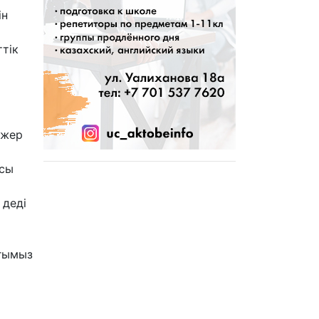
ін
тік
 жер
Осы
 деді
ағымыз