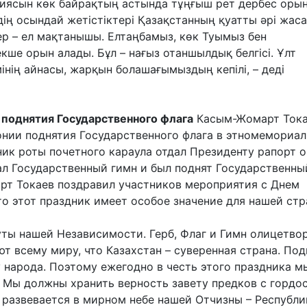
ссиясын көк байрақтың астында тұңғыш рет дербес оры
ің осындай жетістіктері Қазақстанның қуатты әрі жас
дер – ел мақтанышы. Елтаңбамыз, көк Туымыз бен
ше орын алады. Бұл – нағыз отаншылдық белгісі. Ұлт
нің айнасы, жарқын болашағымыздың кепілі, – деді
 поднятия Государственного флага
Касым-Жомарт Ток
онии поднятия Государственного флага в этномемориа
ник роты почетного караула отдал Президенту рапорт о
ал Государственный гимн и был поднят Государственны
рт Токаев поздравил участников мероприятия с Днем
то этот праздник имеет особое значение для нашей стр
уты нашей Независимости. Герб, Флаг и Гимн олицетво
т всему миру, что Казахстан – суверенная страна. По
 народа. Поэтому ежегодно в честь этого праздника м
 Мы должны хранить верность завету предков с гордо
г развевается в мирном небе нашей Отчизны – Республи