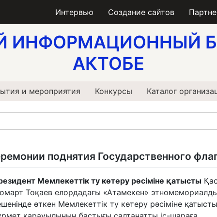
Интервью
Создание сайтов
Партн
Й ИНФОРМАЦИОННЫЙ Б
АКТОБЕ
ытия и мероприятия
Конкурсы
Каталог организа
еремонии поднятия Государственного фла
резидент Мемлекеттік ту көтеру рәсіміне қатысты
Қа
омарт Тоқаев елордадағы «Атамекен» этномемориалд
ешенінде өткен Мемлекеттік ту көтеру рәсіміне қатысты
ұрмет қарауылының бастығы салтанатты іс-шараға