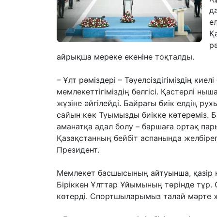
д
е
Қ
р
айрықша мереке екеніне тоқталды.
– Ұлт рәміздері – Тәуелсіздігіміздің кие
мемлекеттігіміздің белгісі. Қастерлі ны
жүзіне әйгілейді. Байрағы биік елдің р
сайын көк Туымызды биікке көтереміз. 
аманатқа адал болу – баршаға ортақ пар
Қазақстанның бейбіт аспанында желбіреп 
Президент.
Мемлекет басшысының айтуынша, қазір 
Біріккен Ұлттар Ұйымының төрінде тұр.
көтерді. Спортшыларымыз талай мәрте 