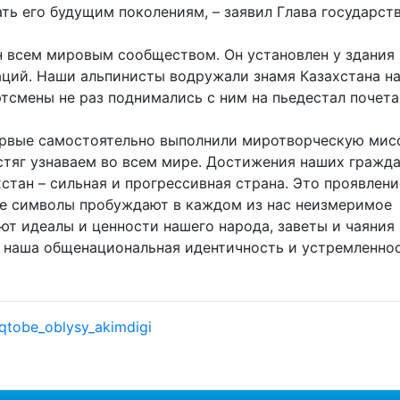
ть его будущим поколениям, – заявил Глава государств
ан всем мировым сообществом. Он установлен у здания
ций. Наши альпинисты водружали знамя Казахстана н
тсмены не раз поднимались с ним на пьедестал почета
ервые самостоятельно выполнили миротворческую ми
тяг узнаваем во всем мире. Достижения наших гражда
стан – сильная и прогрессивная страна. Это проявлени
ые символы пробуждают в каждом из нас неизмеримое
ют идеалы и ценности нашего народа, заветы и чаяния
 наша общенациональная идентичность и устремленнос
qtobe_oblysy_akimdigi