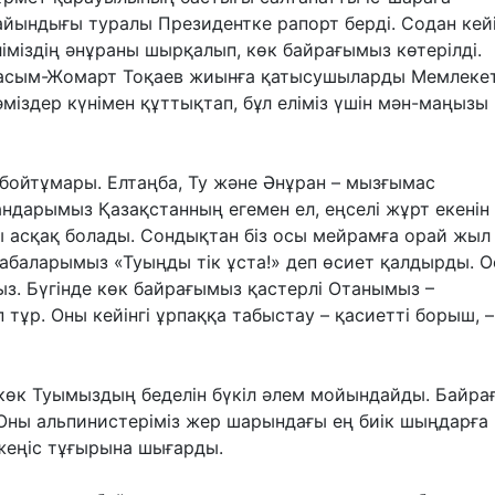
айындығы туралы Президентке рапорт берді. Содан кей
ліміздің әнұраны шырқалып, көк байрағымыз көтерілді.
асым-Жомарт Тоқаев жиынға қатысушыларды Мемлекет
әміздер күнімен құттықтап, бұл еліміз үшін мән-маңызы
лі бойтұмары. Елтаңба, Ту және Әнұран – мызғымас
шандарымыз Қазақстанның егемен ел, еңселі жұрт екенін
ухы асқақ болады. Сондықтан біз осы мейрамға орай жыл
Бабаларымыз «Туыңды тік ұста!» деп өсиет қалдырды. 
ыз. Бүгінде көк байрағымыз қастерлі Отанымыз –
тұр. Оны кейінгі ұрпаққа табыстау – қасиетті борыш, –
көк Туымыздың беделін бүкіл әлем мойындайды. Байр
 Оны альпинистеріміз жер шарындағы ең биік шыңдарға
жеңіс тұғырына шығарды.