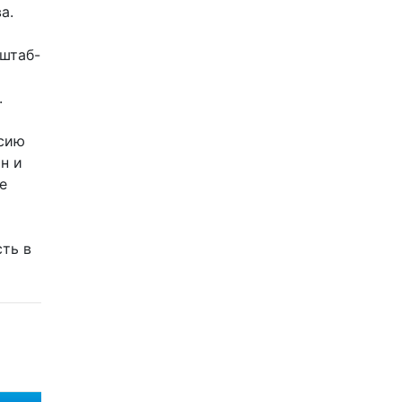
а.
 штаб-
а
.
ссию
н и
е
ть в