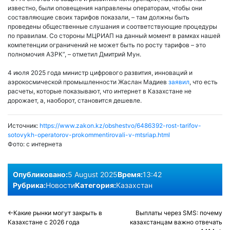
известно, были оповещения направлены операторам, чтобы они
составляющие своих тарифов показали, – там должны быть
проведены общественные слушания и соответствующие процедуры
по правилам. Со стороны МЦРИАП на данный момент в рамках нашей
компетенции ограничений не может быть по росту тарифов – это
полномочия АЗРК”, – отметил Дмитрий Мун.
4 июля 2025 года министр цифрового развития, инноваций и
аэрокосмической промышленности Жаслан Мадиев
заявил
, что есть
расчеты, которые показывают, что интернет в Казахстане не
дорожает, а, наоборот, становится дешевле.
Источник:
https://www.zakon.kz/obshestvo/6486392-rost-tarifov-
sotovykh-operatorov-prokommentirovali-v-mtsriap.html
Фото:
с интернета
Опубликовано:
5 August 2025
Время:
13:42
Рубрика:
Новости
Категория:
Казахстан
Post
Какие рынки могут закрыть в
Выплаты через SMS: почему
Казахстане с 2026 года
казахстанцам важно отвечать