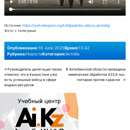
Источник:
https://web.telegram.org/k/#@aqtobe_oblysy_akimdigi
Фото:
с телеграма
Опубликовано:
18 June 2025
Время:
13:42
Рубрика:
Новости
Категория:
Актобе
Post
Руководитель делегации также
В Актюбинской области проведена
отметил, что в Казахстане уже
химическая обработка 423,6 тыс.
navigation
есть успешные кейсы в сфере
гектаров против саранчи
водных ресурсов