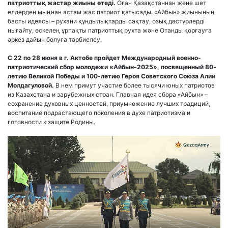
патриоттық жастар жиыны өтеді.
Оған Қазақстаннан және шет
елдерден мыңнан астам жас патриот қатысады. «Айбын» жиынының
басты идеясы – рухани құндылықтарды сақтау, озық дәстүрлерді
нығайту, өскелең ұрпақты патриоттық рухта және Отанды қорғауға
әркез дайын болуға тәрбиелеу.
С 22 по 28 июня в г. Актобе пройдет Международный военно-
патриотический сбор молодежи «Айбын-2025», посвященный 80-
летию Великой Победы и 100-летию Героя Советского Союза Алии
Молдагуловой.
В нем примут участие более тысячи юных патриотов
из Казахстана и зарубежных стран. Главная идея сбора «Айбын» –
сохранение духовных ценностей, приумножение лучших традиций,
воспитание подрастающего поколения в духе патриотизма и
готовности к защите Родины.