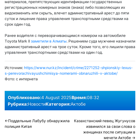
материалов, препятствующих идентификации государственных
регистрационных номерных знаков (знака) либо позволяющих их
видоизменить или скрыть, влечет административный арест до пяти
суток и лишение права управления транспортными средствами на
срок один год.
Ранее водителя с переворачивающимся номером на автомобиле
Тoyota Mark II
заметили в Алматы
. Решением суда мужчине назначили
административный арест на трое суток. Кроме того, его лишили права
управления транспортными средствами на один год.
Источник:
https://www.nur.kz/incident/crime/2271252-shpionskiy-lexus-
s-perevorachivayushchimisya-nomerami-obnaruzhili-v-aktobe/
Фото:
с интернета
Опубликовано:
4 August 2025
Время:
08:32
Рубрика:
Новости
Категория:
Актобе
Post
Поддельные Лабубу обнаружила
Казахстанский певец Жугунусов
полиция Китая
извинился за свои слова о
navigation
женщинах после ситуации в
мечети Актобе