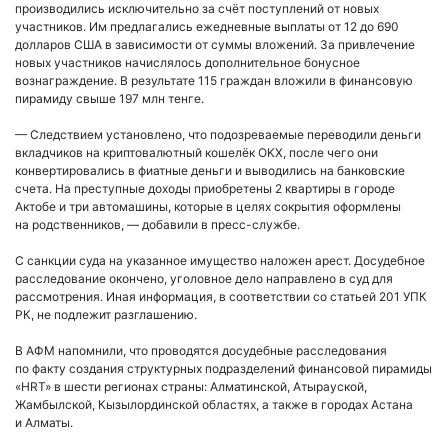
производились исключительно за счёт поступлений от новых
участников. Им предлагались ежедневные выплаты от 12 до 690
долларов США в зависимости от суммы вложений. За привлечение
новых участников начислялось дополнительное бонусное
вознаграждение. В результате 115 граждан вложили в финансовую
пирамиду свыше 197 млн тенге.
— Следствием установлено, что подозреваемые переводили деньги
вкладчиков на криптовалютный кошелёк OKX, после чего они
конвертировались в фиатные деньги и выводились на банковские
счета. На преступные доходы приобретены 2 квартиры в городе
Актобе и три автомашины, которые в целях сокрытия оформлены
на родственников, — добавили в пресс-службе.
С санкции суда на указанное имущество наложен арест. Досудебное
расследование окончено, уголовное дело направлено в суд для
рассмотрения. Иная информация, в соответствии со статьей 201 УПК
РК, не подлежит разглашению.
В АФМ напомнили, что проводятся досудебные расследования
по факту создания структурных подразделений финансовой пирамиды
«HRT» в шести регионах страны: Алматинской, Атырауской,
Жамбылской, Кызылординской областях, а также в городах Астана
и Алматы.