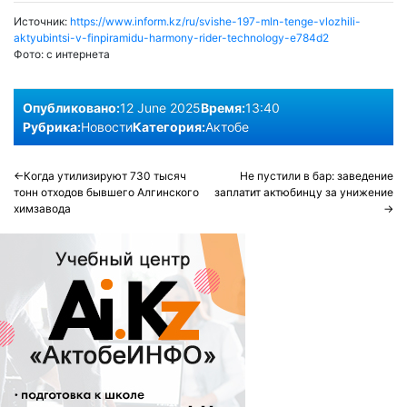
Источник:
https://www.inform.kz/ru/svishe-197-mln-tenge-vlozhili-
aktyubintsi-v-finpiramidu-harmony-rider-technology-e784d2
Фото:
с интернета
Опубликовано:
12 June 2025
Время:
13:40
Рубрика:
Новости
Категория:
Актобе
Post
Когда утилизируют 730 тысяч
Не пустили в бар: заведение
тонн отходов бывшего Алгинского
заплатит актюбинцу за унижение
navigation
химзавода