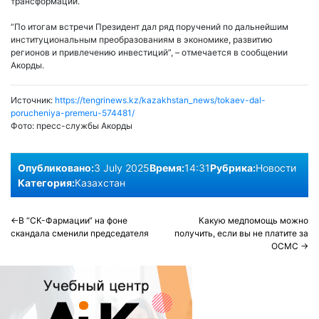
трансформации.
“По итогам встречи Президент дал ряд поручений по дальнейшим
институциональным преобразованиям в экономике, развитию
регионов и привлечению инвестиций”, – отмечается в сообщении
Акорды.
Источник:
https://tengrinews.kz/kazakhstan_news/tokaev-dal-
porucheniya-premeru-574481/
Фото:
пресс-службы Акорды
Опубликовано:
3 July 2025
Время:
14:31
Рубрика:
Новости
Категория:
Казахстан
Post
В “СК-Фармации“ на фоне
Какую медпомощь можно
скандала сменили председателя
получить, если вы не платите за
navigation
ОСМС