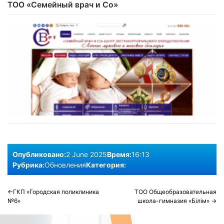
ТОО «Семейный врач и Со»
Опубликовано:
2 June 2025
Время:
16:13
Рубрика:
Обновления
Категория:
Post
ГКП «Городская поликлиника
ТОО Общеобразовательная
№6»
школа-гимназия «Білім»
navigation