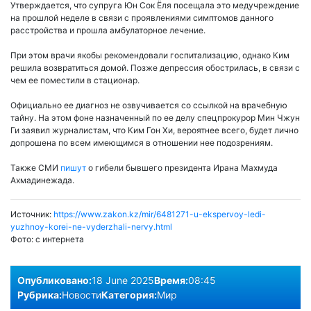
Утверждается, что супруга Юн Сок Ёля посещала это медучреждение
на прошлой неделе в связи с проявлениями симптомов данного
расстройства и прошла амбулаторное лечение.
При этом врачи якобы рекомендовали госпитализацию, однако Ким
решила возвратиться домой. Позже депрессия обострилась, в связи с
чем ее поместили в стационар.
Официально ее диагноз не озвучивается со ссылкой на врачебную
тайну. На этом фоне назначенный по ее делу спецпрокурор Мин Чжун
Ги заявил журналистам, что Ким Гон Хи, вероятнее всего, будет лично
допрошена по всем имеющимся в отношении нее подозрениям.
Также СМИ
пишут
о гибели бывшего президента Ирана Махмуда
Ахмадинежада.
Источник:
https://www.zakon.kz/mir/6481271-u-ekspervoy-ledi-
yuzhnoy-korei-ne-vyderzhali-nervy.html
Фото:
с интернета
Опубликовано:
18 June 2025
Время:
08:45
Рубрика:
Новости
Категория:
Мир