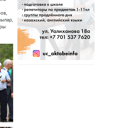
ов,
шылар,
ары