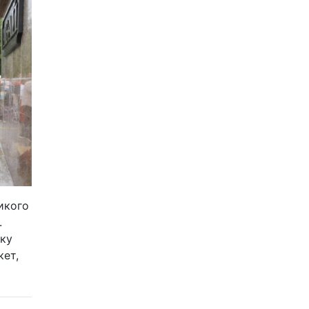
икого
».
ку
кет,