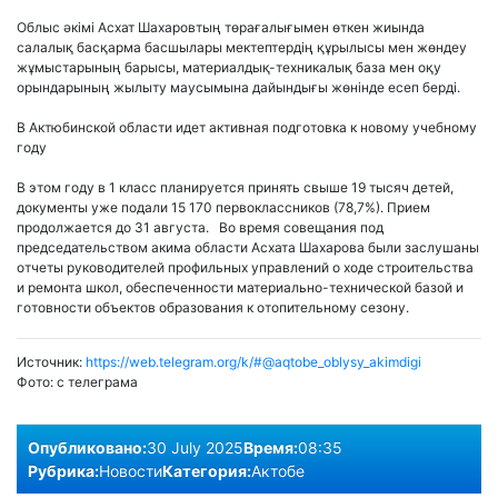
Облыс әкімі Асхат Шахаровтың төрағалығымен өткен жиында
салалық басқарма басшылары мектептердің құрылысы мен жөндеу
жұмыстарының барысы, материалдық-техникалық база мен оқу
орындарының жылыту маусымына дайындығы жөнінде есеп берді.
В Актюбинской области идет активная подготовка к новому учебному
году
В этом году в 1 класс планируется принять свыше 19 тысяч детей,
документы уже подали 15 170 первоклассников (78,7%). Прием
продолжается до 31 августа. Во время совещания под
председательством акима области Асхата Шахарова были заслушаны
отчеты руководителей профильных управлений о ходе строительства
и ремонта школ, обеспеченности материально-технической базой и
готовности объектов образования к отопительному сезону.
Источник:
https://web.telegram.org/k/#@aqtobe_oblysy_akimdigi
Фото:
с телеграма
Опубликовано:
30 July 2025
Время:
08:35
Рубрика:
Новости
Категория:
Актобе