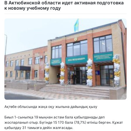
В Актюбинской области идет активная подготовка
к новому учебному году
Ақтөбе облысында жаңа оқу жылына дайындық қызу
Биыл 1-сыныпқа 19 мыңнан астам бала қабылданады деп
жоспарланып отыр. Бүгінде 15 170 бала (78,7%) өтініш берген. Құжат
қабылдау 31 тамызға дейін жалғасады.