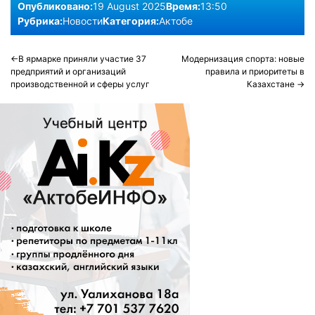
Опубликовано:
19 August 2025
Время:
13:50
Рубрика:
Новости
Категория:
Актобе
Post
В ярмарке приняли участие 37
Модернизация спорта: новые
предприятий и организаций
правила и приоритеты в
navigation
производственной и сферы услуг
Казахстане