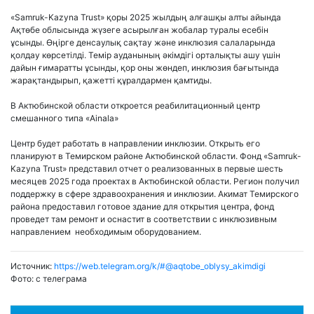
«Samruk-Kazyna Trust» қоры 2025 жылдың алғашқы алты айында
Ақтөбе облысында жүзеге асырылған жобалар туралы есебін
ұсынды. Өңірге денсаулық сақтау және инклюзия салаларында
қолдау көрсетілді. Темір ауданының әкімдігі орталықты ашу үшін
дайын ғимаратты ұсынды, қор оны жөндеп, инклюзия бағытында
жарақтандырып, қажетті құралдармен қамтиды.
В Актюбинской области откроется реабилитационный центр
смешанного типа «Ainala»
Центр будет работать в направлении инклюзии. Открыть его
планируют в Темирском районе Актюбинской области. Фонд «Samruk-
Kazyna Trust» представил отчет о реализованных в первые шесть
месяцев 2025 года проектах в Актюбинской области. Регион получил
поддержку в сфере здравоохранения и инклюзии. Акимат Темирского
района предоставил готовое здание для открытия центра, фонд
проведет там ремонт и оснастит в соответствии с инклюзивным
направлением необходимым оборудованием.
Источник:
https://web.telegram.org/k/#@aqtobe_oblysy_akimdigi
Фото:
с телеграма