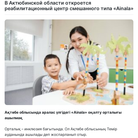
В Актюбинской области откроется
реабилитационный центр смешанного типа «Ainala»
Ақтөбе облысында аралас үлгідегі «Ainala» оңалту орталығы
ашылмақ
Орталық – инклюзия бағытында. Ол Ақтөбе облысының Темір
ауданында ашылады деп жоспарланып отыр.