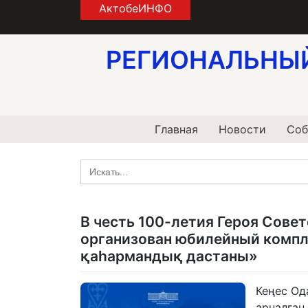
Skip
АктобеИНФО
to
content
РЕГИОНАЛЬНЫ
Главная
Новости
Соб
Search
for:
В честь 100-летия Героя Сове
организован юбилейный компл
қаһармандық дастаны»
Кеңес Од
арналған