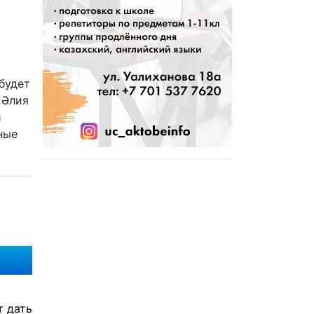
будет
«Әлия
й
ные
т дать