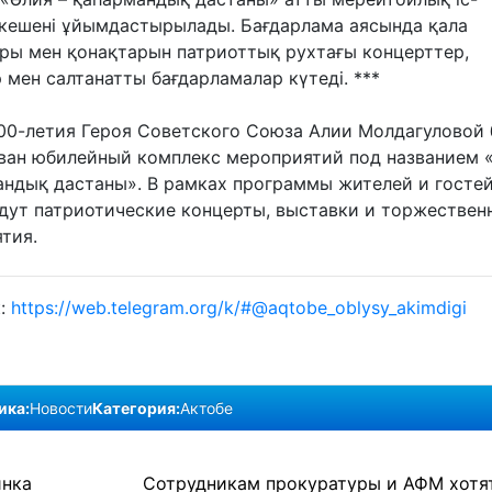
кешені ұйымдастырылады. Бағдарлама аясында қала
ры мен қонақтарын патриоттық рухтағы концерттер,
 мен салтанатты бағдарламалар күтеді. ***
100-летия Героя Советского Союза Алии Молдагуловой 
ван юбилейный комплекс мероприятий под названием 
андық дастаны». В рамках программы жителей и госте
дут патриотические концерты, выставки и торжествен
тия.
к:
https://web.telegram.org/k/#@aqtobe_oblysy_akimdigi
ика:
Новости
Категория:
Актобе
инка
Сотрудникам прокуратуры и АФМ хотя