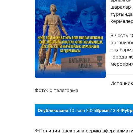
шаралар 
тұрғында
көрмелер
В честь 
организо
– қаһарм
города ж
мероприя
Источни
Фото:
с телеграма
Опубликовано:
10 June 2025
Время:
13:46
Рубр
Post
Полиция раскрыла серию афер: алмат