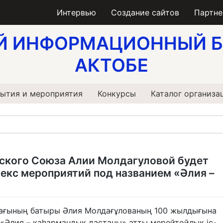
Интервью
Создание сайтов
Партн
Й ИНФОРМАЦИОННЫЙ Б
АКТОБЕ
ытия и мероприятия
Конкурсы
Каталог организа
тского Союза Алии Молдагуловой будет
екс мероприятий под названием «Әлия –
ағының батыры Әлия Молдағұлованың 100 жылдығына
 «Әлия – қаһармандық дастаны» атты мерейтойлық іс-