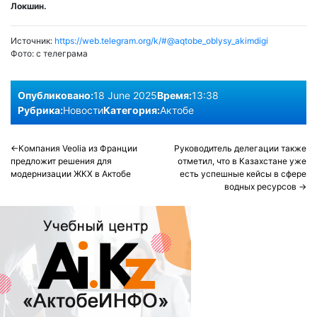
Локшин.
Источник:
https://web.telegram.org/k/#@aqtobe_oblysy_akimdigi
Фото:
с телеграма
Опубликовано:
18 June 2025
Время:
13:38
Рубрика:
Новости
Категория:
Актобе
Post
Компания Veolia из Франции
Руководитель делегации также
предложит решения для
отметил, что в Казахстане уже
navigation
модернизации ЖКХ в Актобе
есть успешные кейсы в сфере
водных ресурсов