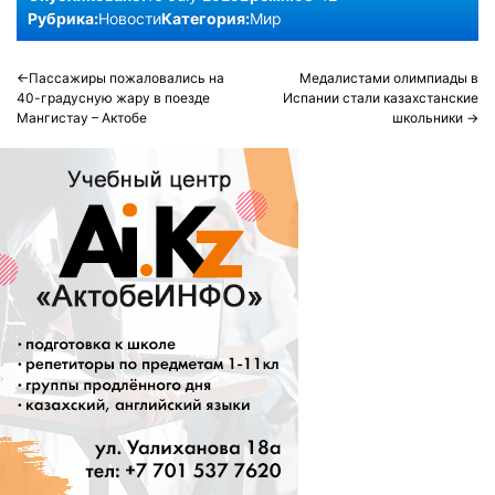
Рубрика:
Новости
Категория:
Мир
Post
Пассажиры пожаловались на
Медалистами олимпиады в
40-градусную жару в поезде
Испании стали казахстанские
navigation
Мангистау – Актобе
школьники