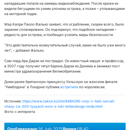
нападавшие попали на камеры видеонаблюдения. После кражи их
видели бегущими по узким улочкам острова, а позже – уплывающими
на моторной лодке.
Мэр Капри Паоло Фалько заявил, что ограбление, скорее всего, было
заранее спланировано. Он подчеркнул, что подобное нападение –
редкость для острова, и пообещал усилить меры безопасности.
“Это действительно возмутительный случай, каких не было уже много
лет”, – добавил Фалько.
Сам лорд Ара Дарзи не пострадал. Он известный хирург и профессор,
в 2007 году получил титул барона Дарзи из Денема и занимал пост
министра здравоохранения Великобритании.
Днем ранее британскую принцессу Уэльскую на женском финале
“Уимблдона” в Лондоне публика
встретила
по-королевски.
Источник:
https://www.zakon.kz/mir/6484295-vory-v-italii-sorvali-
chasy-za-300-tysyach-evro-s-ruki-britanskogo-lorda.html
Фото:
с интернета
Опубликовано:
16 July 2025
Время:
08:42