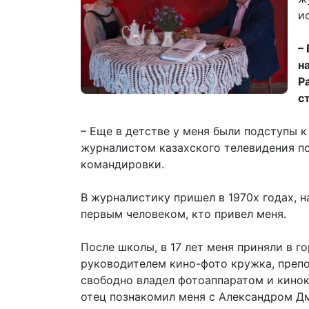
и
–
н
Р
с
– Еще в детстве у меня были подступы к
журналистом казахского телевидения по
командировки.
В журналистику пришел в 1970х годах, н
первым человеком, кто привел меня.
После школы, в 17 лет меня приняли в 
руководителем кино-фото кружка, препо
свободно владел фотоаппаратом и кинок
отец познакомил меня с Александром Дм