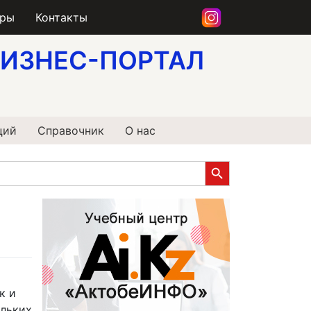
еры
Контакты
ИЗНЕС-ПОРТАЛ
ций
Справочник
О нас
Search Button
к и
ольких