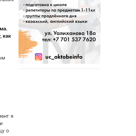
ма.
, как
ым
мент я
ни
цу о