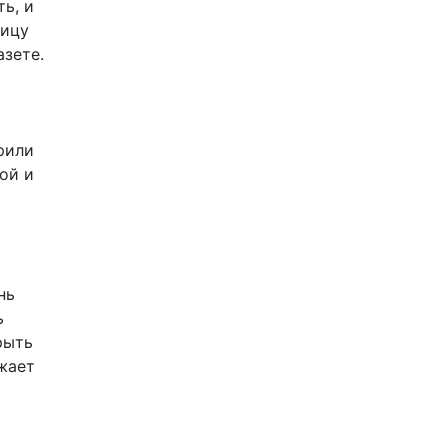
ь, и
ницу
азете.
рили
ой и
нь
ь
рыть
ужает