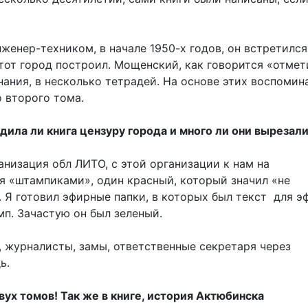
нженер-техником, в начале 1950-х годов, он встретился
от город построил. Мощенский, как говорится «отмет
нания, в несколько тетрадей. На основе этих воспомин
о второго тома.
дила ли книга цензуру города и много ли они вырезал
ганизация обл ЛИТО, с этой организации к нам на
я «штампиками», один красный, который значил «не
 Я готовил эфирные папки, в которых был текст для э
амп. Зачастую он был зеленый.
, журналисты, замы, ответственные секретаря через
дь.
вух томов! Так же в книге, история Актюбинска