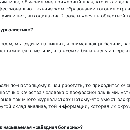
чилище, объяснил мне примерный план, что и как делат
рофессионально-техническом образовании готовил стра
училище», выходила она 2 раза в месяц в областной г
журналистике?
ссом, мы ездили на пикник, я снимал как рыбачили, ва
 монтажницы отметили, что съемка была очень интересн
если по-настоящему в ней работать, то приходится оче
чностные качества человека с профессиональными. Ест
ионов так много журналистов? Потому-что умеют раск
ругой склад анализа, той информации, которая их окр
ак называемая «звёздная болезнь»?