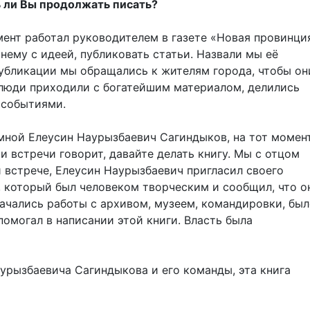
ь ли Вы продолжать писать?
мент работал руководителем в газете «Новая провинци
 нему с идеей, публиковать статьи. Назвали мы её
убликации мы обращались к жителям города, чтобы он
люди приходили с богатейшим материалом, делились
 событиями.
мной Елеусин Наурызбаевич Сагиндыков, на тот момен
ри встречи говорит, давайте делать книгу. Мы с отцом
й встрече, Елеусин Наурызбаевич пригласил своего
 который был человеком творческим и сообщил, что о
начались работы с архивом, музеем, командировки, бы
омогал в написании этой книги. Власть была
урызбаевича Сагиндыкова и его команды, эта книга