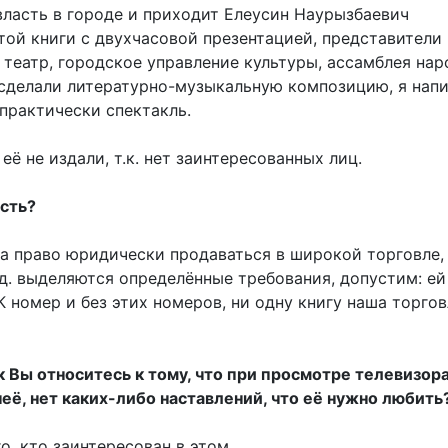
власть в городе и приходит Елеусин Наурызбаевич
той книги с двухчасовой презентацией, представители
театр, городское управление культуры, ассамблея нар
 сделали литературно-музыкальную композицию, я нап
л практически спектакль.
её не издали, т.к. нет заинтересованных лиц.
асть?
ла право юридически продаваться в широкой торговле,
д. выделяются определённые требования, допустим: ей
номер и без этих номеров, ни одну книгу наша торгов
к Вы относитесь к тому, что при просмотре телевизора
 неё, нет каких-либо наставлений, что её нужно любить
го, кто заинтересован в этом.