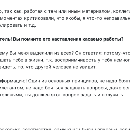
о, так как, работая с тем или иным материалом, коллег
моментах критиковали, что якобы, я что-то неправиль
лировать и т.д.
тель! Вы помните его наставления касаемо работы?
очему Вы меня выделили из всех? Он ответил: потому-чт
шать тебе в жизни, т.к. восприимчивость у тебя немно
видеть, то, что другой человек не увидит.
информацию! Один из основных принципов, не надо боят
летантом, не надо бояться задавать вопросы, даже ес
тельными, ты должен этот вопрос задать и получить
есколько десятилетий, сами книги были написаны, есл