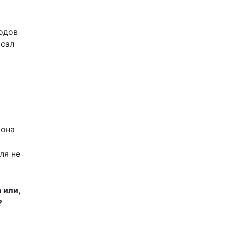
одов
исал
 она
ля не
 или,
?