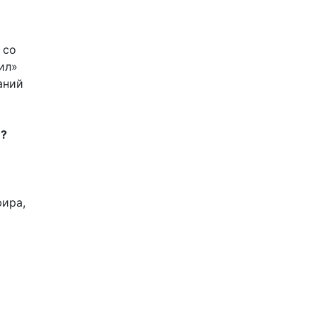
 со
ил»
аний
и?
фира,