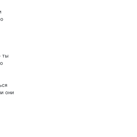
и
но
о ты
го
ься
ли они
и