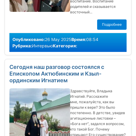
воспитание. Воспитание
родителей и сказывается
восточный...
Подробнее
Опубликовано:
26 May 2025
Время:
08:54
Рубрика:
Интервью
Категория:
Сегодня наш разговор состоялся с
Епископом Актюбинским и Кзыл-
ординским Игнатием
Здравствуйте, Владыка
Игнатий. Расскажите
мне, пожалуйста, как вы
пришли к вере? Это было
постепенно. В детстве, увидев
агитационные листовки –
«Бога нет”, задался вопросом,
кто такой Бог. Почему
отрицают Его существование?