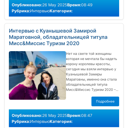
Опубликовано:
26 May 2025
Время:
08:49
Рубрика:
Интервью
Категория:
Интервью с Куанышевой Замирой
Маратовной, обладательницей титула
Мисс&Миссис Туризм 2020
Нет на свете той женщины
которая не мечтала бы надеть
корону королевы красоты,
сегодня мы взяли интервью у
Куанышевой Замиры
Маратовны, именно она стала
обладательницей титула
Мисс&Миссис Туризм 2020 –...
Подробнее
Опубликовано:
26 May 2025
Время:
08:47
Рубрика:
Интервью
Категория: