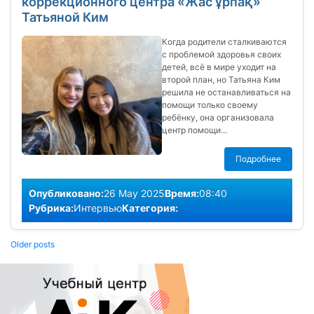
коррекционного центра «Жас ұрпақ»
Татьяной Ким
Когда родители сталкиваются
с проблемой здоровья своих
детей, всё в мире уходит на
второй план, но Татьяна Ким
решила не останавливаться на
помощи только своему
ребёнку, она организовала
центр помощи...
Подробнее
Опубликовано:
26 May 2025
Время:
08:40
Рубрика:
Интервью
Категория:
Posts
Older posts
navigation