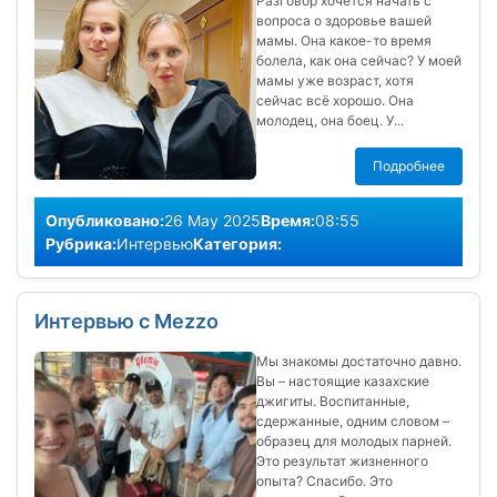
Разговор хочется начать с
вопроса о здоровье вашей
мамы. Она какое-то время
болела, как она сейчас? У моей
мамы уже возраст, хотя
сейчас всё хорошо. Она
молодец, она боец. У...
Подробнее
Опубликовано:
26 May 2025
Время:
08:55
Рубрика:
Интервью
Категория:
Интервью с Mezzo
Мы знакомы достаточно давно.
Вы – настоящие казахские
джигиты. Воспитанные,
сдержанные, одним словом –
образец для молодых парней.
Это результат жизненного
опыта? Спасибо. Это