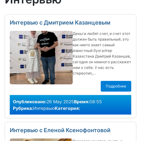
Интервью с Дмитрием Казанцевым
Деньги любят счет, и счет этот
должен быть правильный, это
как никто знает самый
известный бухгалтер
Казахстана Дмитрий Казанцев,
сегодня он немного расскажет
нам о себе. У нас есть
стереотип,...
Подробнее
Опубликовано:
26 May 2025
Время:
08:55
Рубрика:
Интервью
Категория:
Интервью с Еленой Ксенофонтовой