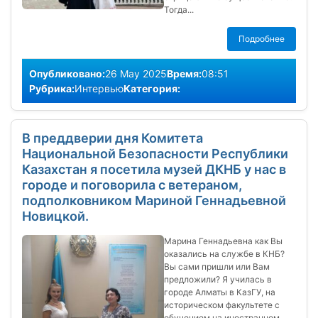
Тогда...
Подробнее
Опубликовано:
26 May 2025
Время:
08:51
Рубрика:
Интервью
Категория:
В преддверии дня Комитета
Национальной Безопасности Республики
Казахстан я посетила музей ДКНБ у нас в
городе и поговорила с ветераном,
подполковником Мариной Геннадьевной
Новицкой.
Марина Геннадьевна как Вы
оказались на службе в КНБ?
Вы сами пришли или Вам
предложили? Я училась в
городе Алматы в КазГУ, на
историческом факультете с
обучением на иностранном