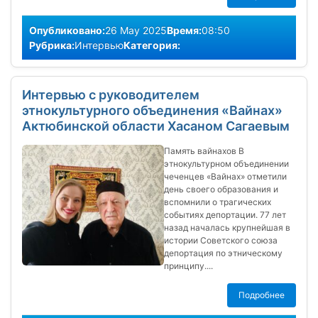
Опубликовано:
26 May 2025
Время:
08:50
Рубрика:
Интервью
Категория:
Интервью с руководителем
этнокультурного объединения «Вайнах»
Актюбинской области Хасаном Сагаевым
Память вайнахов В
этнокультурном объединении
чеченцев «Вайнах» отметили
день своего образования и
вспомнили о трагических
событиях депортации. 77 лет
назад началась крупнейшая в
истории Советского союза
депортация по этническому
принципу....
Подробнее