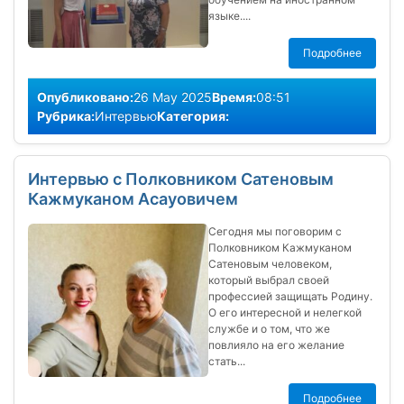
языке....
Подробнее
Опубликовано:
26 May 2025
Время:
08:51
Рубрика:
Интервью
Категория:
Интервью с Полковником Сатеновым
Кажмуканом Асауовичем
Сегодня мы поговорим с
Полковником Кажмуканом
Сатеновым человеком,
который выбрал своей
профессией защищать Родину.
О его интересной и нелегкой
службе и о том, что же
повлияло на его желание
стать...
Подробнее