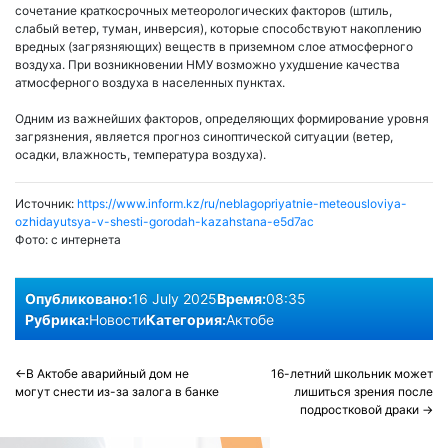
сочетание краткосрочных метеорологических факторов (штиль,
слабый ветер, туман, инверсия), которые способствуют накоплению
вредных (загрязняющих) веществ в приземном слое атмосферного
воздуха. При возникновении НМУ возможно ухудшение качества
атмосферного воздуха в населенных пунктах.
Одним из важнейших факторов, определяющих формирование уровня
загрязнения, является прогноз синоптической ситуации (ветер,
осадки, влажность, температура воздуха).
Источник:
https://www.inform.kz/ru/neblagopriyatnie-meteousloviya-
ozhidayutsya-v-shesti-gorodah-kazahstana-e5d7ac
Фото:
с интернета
Опубликовано:
16 July 2025
Время:
08:35
Рубрика:
Новости
Категория:
Актобе
Post
В Актобе аварийный дом не
16-летний школьник может
могут снести из-за залога в банке
лишиться зрения после
navigation
подростковой драки