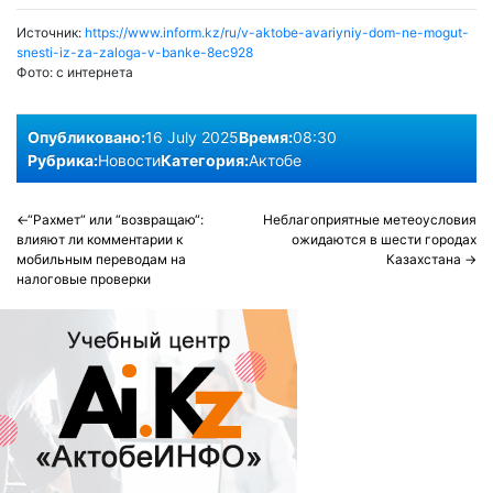
Источник:
https://www.inform.kz/ru/v-aktobe-avariyniy-dom-ne-mogut-
snesti-iz-za-zaloga-v-banke-8ec928
Фото:
с интернета
Опубликовано:
16 July 2025
Время:
08:30
Рубрика:
Новости
Категория:
Актобе
Post
“Рахмет“ или “возвращаю“:
Неблагоприятные метеоусловия
влияют ли комментарии к
ожидаются в шести городах
navigation
мобильным переводам на
Казахстана
налоговые проверки