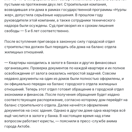
пустыми на протяжении двух лет. Строительная компания,
возводившая эти дома в рамках государственной программы «Нурлы
жер», допустила серьёзные нарушения. В прошлом году
руководители этой компании, а также сотрудники технического
надзора были осуждены. Суд приговорил их к срокам лишения
свободы — 5 и 6 лет соответственно.
После вступления приговора в законную силу городской отдел
строительства должен был передать оба дома на баланс отдела
жилищных отношений.
— Квартиры находились в залоге в банках и других финансовых
организациях. Проверка документов по каждой квартире и их полное
освобождение от залога оказались непростой задачей. Совсем
недавно документы на один из домов были полностью оформлены, и
он официально передан на баланс городского отдела жилищных
отношений. Теперь этот отдел готовит обращение в городской отдел
экономики и финансов. После получения обращения будет издано
соответствующее распоряжение, согласно которому дом перейдёт на
баланс строительного отдела. Далее начнётся оформление
документов на снос здания. Однако в другом доме одна квартира всё
ещё числится в залоге у банка. В настоящее время над этим
вопросом работают юристы, — пояснили в пресс-службе акима
города Актобе.